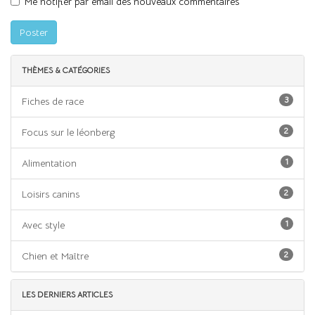
Me notifier par email des nouveaux commentaires
Poster
THÈMES & CATÉGORIES
3
Fiches de race
2
Focus sur le léonberg
1
Alimentation
2
Loisirs canins
1
Avec style
2
Chien et Maître
LES DERNIERS ARTICLES